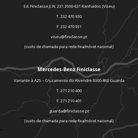
Ed. Finiclasse,E.N. 231 3500-631 Ranhados (Viseu)
T. 232 470 930
F. 232 470 931
viseu@finiclasse.pt
(custo de chamada para rede fixa/móvel nacional)
Mercedes-Benz Finiclasse
Variante à A25 – Cruzamento do Alvendre 6300-860 Guarda
T. 271 210 400
F. 271 210 401
guarda@finiclasse.pt
(custo de chamada para rede fixa/móvel nacional)