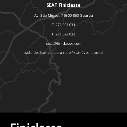
SEAT Finiclasse
Av. São Miguel, 7 6300-860 Guarda
T. 271 093 031
F. 271 093 032
seat@finiclasse.com
(custo de chamada para rede fixa/móvel nacional)